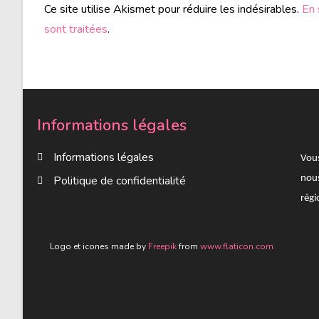
Ce site utilise Akismet pour réduire les indésirables.
En 
sont traitées
.
Informations légales
Informations légales
Vous
Politique de confidentialité
nous
rég
Logo et icones made by
Freepik
from
www.flaticon.com